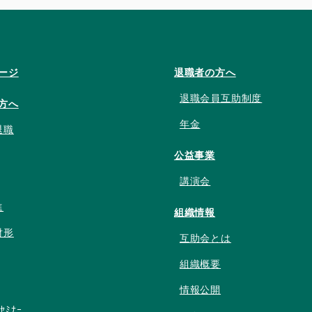
ージ
退職者の方へ
退職会員互助制度
方へ
年金
退職
公益事業
講演会
進
組織情報
財形
互助会とは
組織概要
情報公開
ﾝｾﾐﾅｰ