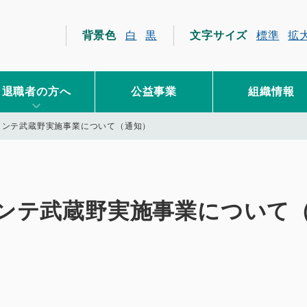
員互助会
背景色
白
黒
文字サイズ
標準
拡
退職者の方へ
公益事業
組織情報
ランテ武蔵野実施事業について（通知）
ンテ武蔵野実施事業について