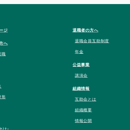
ージ
退職者の方へ
退職会員互助制度
方へ
年金
退職
公益事業
講演会
進
組織情報
財形
互助会とは
組織概要
情報公開
ﾝｾﾐﾅｰ