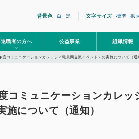
員互助会
背景色
白
黒
文字サイズ
標準
拡
退職者の方へ
公益事業
組織情報
6年度コミュニケーションカレッジ＜職員間交流イベント＞の実施について（通
年度コミュニケーションカレッ
実施について（通知）