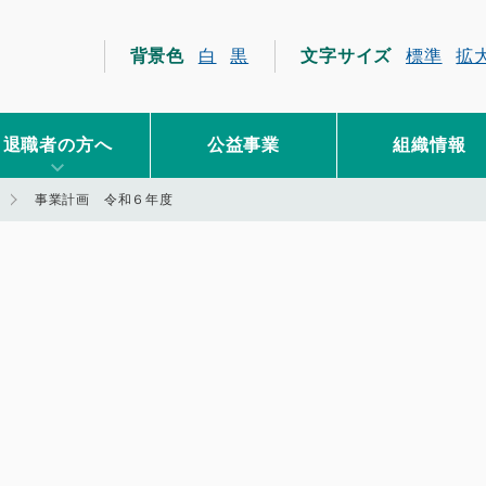
員互助会
背景色
白
黒
文字サイズ
標準
拡
退職者の方へ
公益事業
組織情報
事業計画 令和６年度