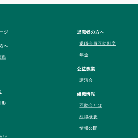
ージ
退職者の方へ
退職会員互助制度
方へ
年金
退職
公益事業
講演会
進
組織情報
財形
互助会とは
組織概要
情報公開
ﾝｾﾐﾅｰ