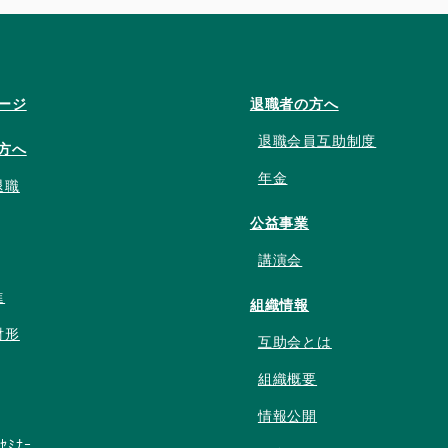
ージ
退職者の方へ
退職会員互助制度
方へ
年金
退職
公益事業
講演会
進
組織情報
財形
互助会とは
組織概要
情報公開
ﾝｾﾐﾅｰ