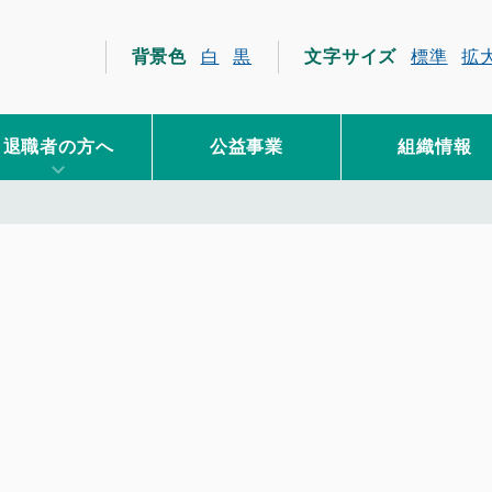
員互助会
背景色
白
黒
文字サイズ
標準
拡
退職者の方へ
公益事業
組織情報