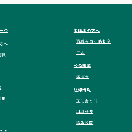
ージ
退職者の方へ
退職会員互助制度
方へ
年金
退職
公益事業
講演会
進
組織情報
財形
互助会とは
組織概要
情報公開
ﾝｾﾐﾅｰ