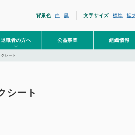
員互助会
背景色
白
黒
文字サイズ
標準
拡
退職者の方へ
公益事業
組織情報
ックシート
クシート