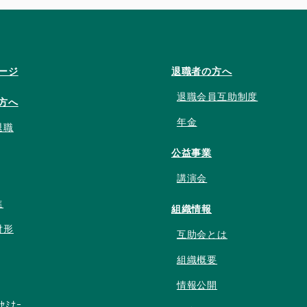
ージ
退職者の方へ
退職会員互助制度
方へ
年金
退職
公益事業
講演会
進
組織情報
財形
互助会とは
組織概要
情報公開
ﾝｾﾐﾅｰ