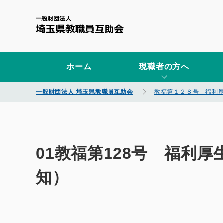
一般財団法人 埼玉県教職
ホーム
現職者の方へ
一般財団法人 埼玉県教職員互助会
教福第１２８号 福利
01教福第128号 福利
知）