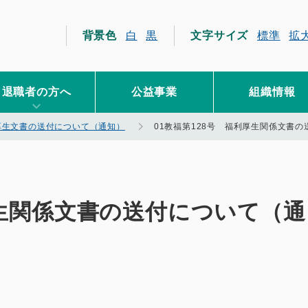
員互助会
背景色
白
黒
文字サイズ
標準
拡
退職者の方へ
公益事業
組織情報
厚生文書の送付について（通知）
01教福第128号 福利厚生関係文書
厚生関係文書の送付について（通