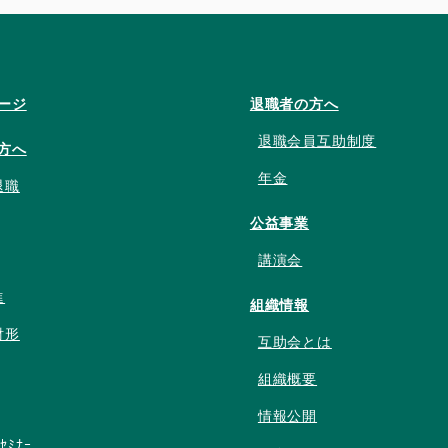
ージ
退職者の方へ
退職会員互助制度
方へ
年金
退職
公益事業
講演会
進
組織情報
財形
互助会とは
組織概要
情報公開
ﾝｾﾐﾅｰ