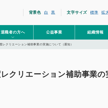
員互助会
背景色
白
黒
文字サイズ
標準
拡
退職者の方へ
公益事業
組織情報
年度レクリエーション補助事業の実施について（通知）
度レクリエーション補助事業の