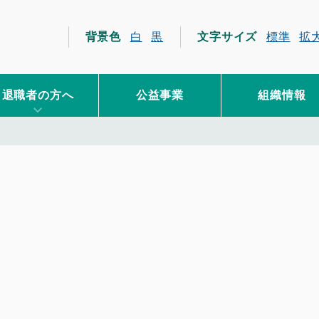
員互助会
背景色
白
黒
文字サイズ
標準
拡
退職者の方へ
公益事業
組織情報