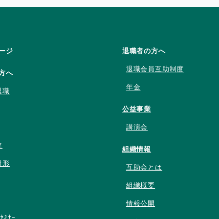
ージ
退職者の方へ
退職会員互助制度
方へ
年金
退職
公益事業
講演会
進
組織情報
財形
互助会とは
組織概要
情報公開
ﾝｾﾐﾅｰ