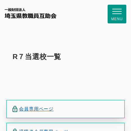
一般財団
MENU
R７当選校一覧
会員専用ページ