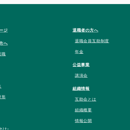
ージ
退職者の方へ
退職会員互助制度
方へ
年金
退職
公益事業
講演会
進
組織情報
財形
互助会とは
組織概要
情報公開
ﾝｾﾐﾅｰ