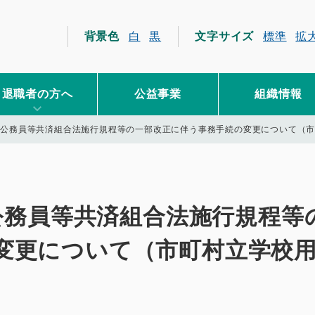
員互助会
背景色
白
黒
文字サイズ
標準
拡
退職者の方へ
公益事業
組織情報
地方公務員等共済組合法施行規程等の一部改正に伴う事務手続の変更について（
方公務員等共済組合法施行規程等
変更について（市町村立学校