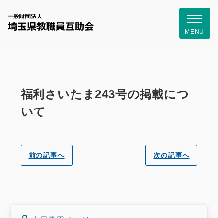
一般財団
MENU
福利さいたま243号の掲載につ
いて
前の記事へ
次の記事へ