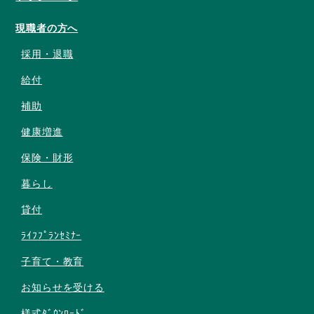
現職者の方へ
採用・退職
給付
補助
健康増進
保険・財形
暮らし
貸付
ﾗｲﾌﾌﾟﾗﾝｾﾐﾅｰ
子育て・教育
お知らせを受ける
様式ﾀﾞｳﾝﾛｰﾄﾞ