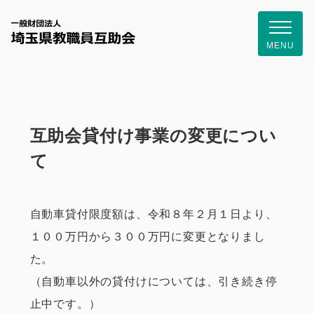
一般財団
MENU
互助会貸付け事業の変更につい
て
自動車貸付限度額は、令和８年２月１日より、
１００万円から３００万円に変更となりまし
た。
（自動車以外の貸付けについては、引き続き停
止中です。）